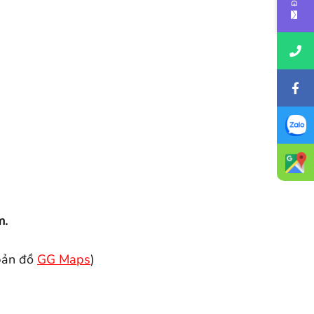
m.
bản đồ
GG Maps
)