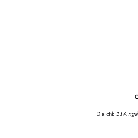
C
Địa chỉ:
11A ngác