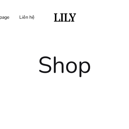
LILY
page
Liên hệ
Trangphucbieudienlily.com
Shop