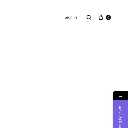
Sign in
0
SS2018
Dresses
Accessories
→
Footwear
Sweatshirt
Đăng ký tư vấn