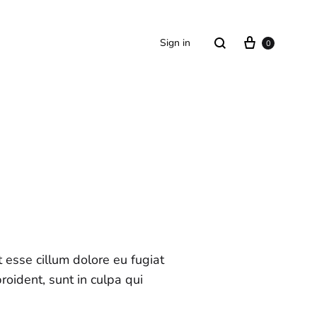
Sign in
0
s
SS2018
Dresses
Accessories
Footwear
t esse cillum dolore eu fugiat
Sweatshirt
roident, sunt in culpa qui