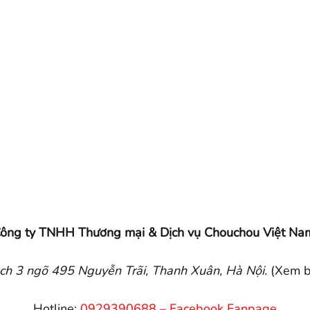
ông ty TNHH Thương mại & Dịch vụ Chouchou Việt Na
h 3 ngõ 495 Nguyễn Trãi, Thanh Xuân, Hà Nội.
(Xem 
Hotline:
0929390688
–
Facebook Fanpage