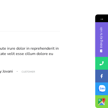
→
Đăng ký tư vấn
ute irure dolor in reprehenderit in
ate velit esse cillum dolore eu
-
y Jovani
CUSTOMER