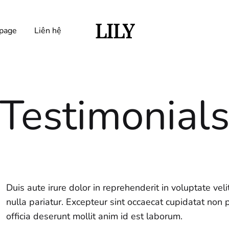
LILY
page
Liên hệ
Trangphucbieudienlily.com
Testimonial
Duis aute irure dolor in reprehenderit in voluptate veli
nulla pariatur. Excepteur sint occaecat cupidatat non p
officia deserunt mollit anim id est laborum.