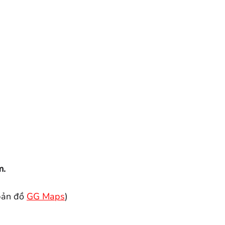
m.
bản đồ
GG Maps
)