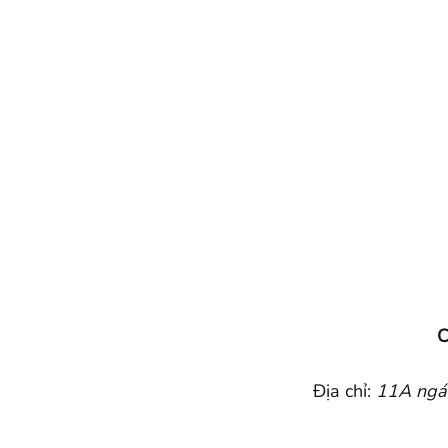
C
Địa chỉ:
11A ngác