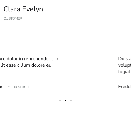
Clara Evelyn
CUSTOMER
ure dolor in reprehenderit in
Duis a
lit esse cillum dolore eu
volupt
fugiat
-
nn
Fredd
CUSTOMER