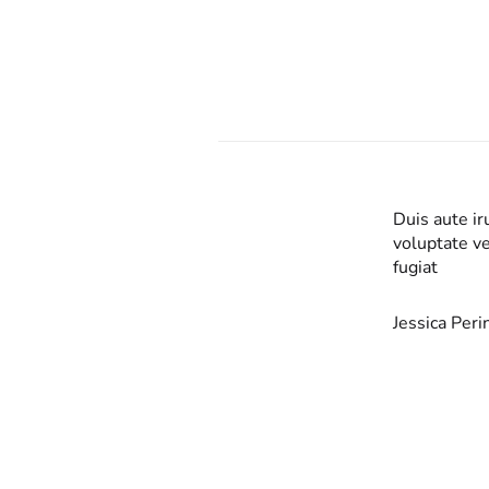
or in reprehenderit in
Duis aute ir
se cillum dolore eu
voluptate ve
fugiat
Jessica Peri
USTOMER