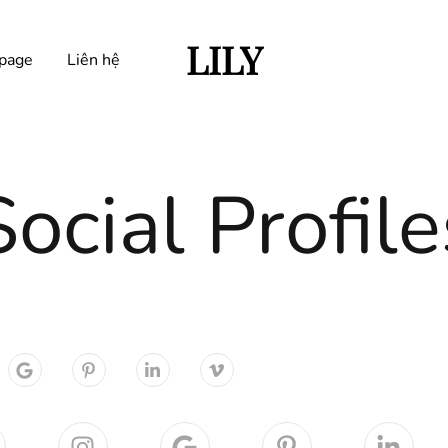
LILY
page
Liên hệ
Trangphucbieudienlily.com
Social Profile