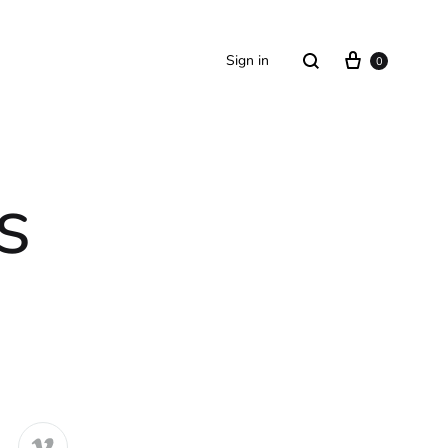
Sign in
0
s
SS2018
Dresses
Accessories
Footwear
Sweatshirt