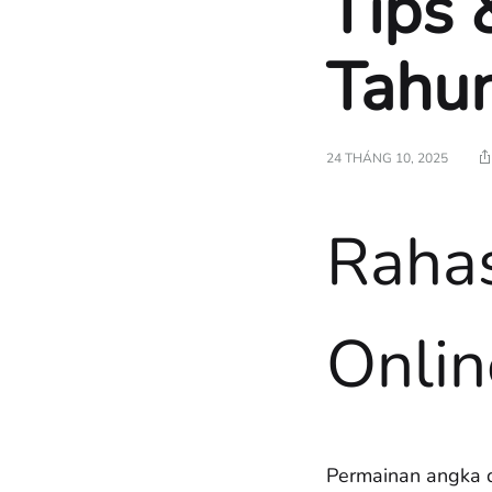
Tips 
Tahun
24 THÁNG 10, 2025
Rahas
Onli
Permainan angka di