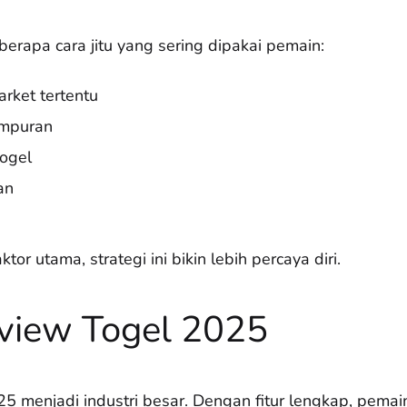
eberapa cara jitu yang sering dipakai pemain:
arket tertentu
ampuran
togel
an
ktor utama, strategi ini bikin lebih percaya diri.
eview Togel 2025
25 menjadi industri besar. Dengan fitur lengkap, pemain 