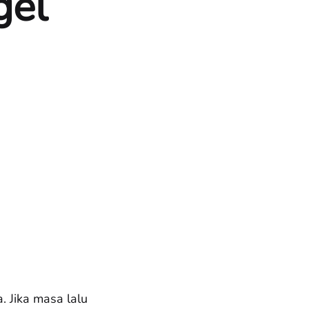
gel
. Jika masa lalu