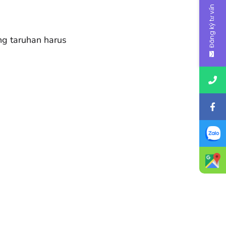
Đăng ký tư vấn
ng taruhan harus