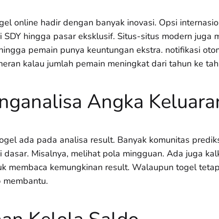
el online hadir dengan banyak inovasi. Opsi internasi
ri SDY hingga pasar eksklusif. Situs-situs modern juga
hingga pemain punya keuntungan ekstra. notifikasi otom
 heran kalau jumlah pemain meningkat dari tahun ke tah
nganalisa Angka Keluara
togel ada pada analisa result. Banyak komunitas predi
i dasar. Misalnya, melihat pola mingguan. Ada juga ka
tuk membaca kemungkinan result. Walaupun togel tetap
p membantu.