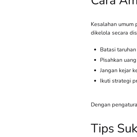
Cara Am
Kesalahan umum pe
dikelola secara di
Batasi taruha
Pisahkan uang
Jangan kejar k
Ikuti strategi p
Dengan pengaturan 
Tips Suk