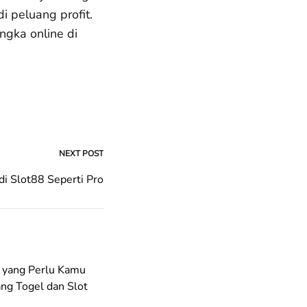
i peluang profit.
ngka online di
NEXT POST
di Slot88 Seperti Pro
 yang Perlu Kamu
ng Togel dan Slot