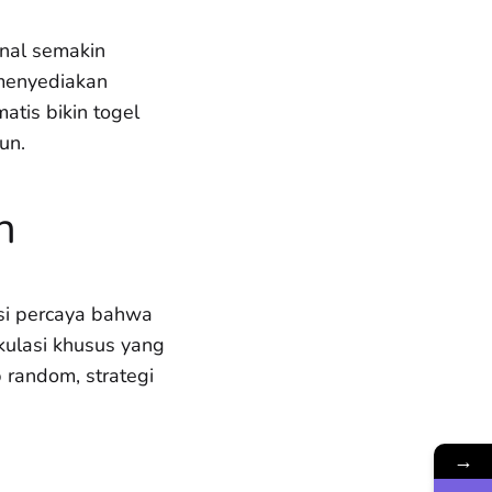
onal semakin
 menyediakan
atis bikin togel
un.
n
ksi percaya bahwa
lkulasi khusus yang
 random, strategi
→