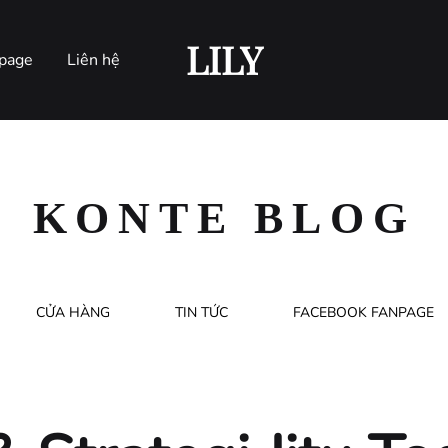
LILY
page
Liên hệ
Trangphucbieudienlily.com
KONTE BLOG
CỬA HÀNG
TIN TỨC
FACEBOOK FANPAGE