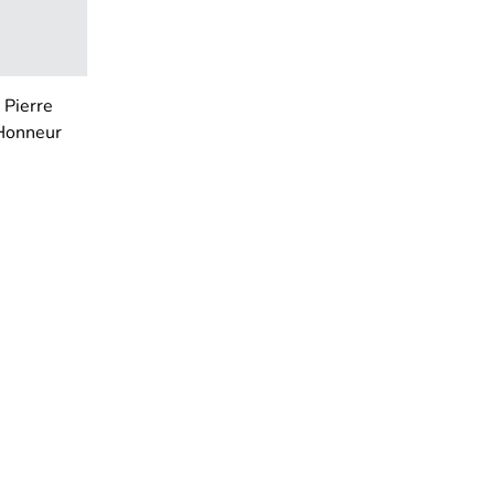
 Pierre
 Honneur