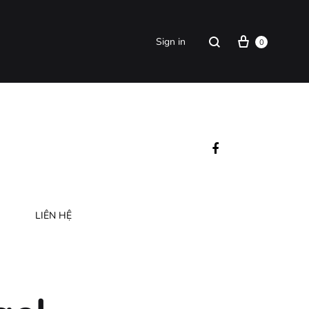
Sign in
0
Facebook
SS2018
Giới
Cửa
Tin
Liên
Fanpage
Dresses
thiệu
hàng
tức
hệ
Accessories
LIÊN HỆ
Footwear
Sweatshirt